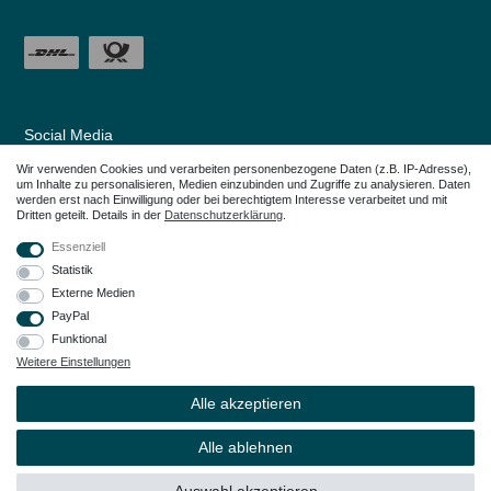
Social Media
Wir verwenden Cookies und verarbeiten personenbezogene Daten (z.B. IP-Adresse),
um Inhalte zu personalisieren, Medien einzubinden und Zugriffe zu analysieren. Daten
werden erst nach Einwilligung oder bei berechtigtem Interesse verarbeitet und mit
Dritten geteilt. Details in der
Daten­schutz­erklärung
.
Essenziell
Statistik
Externe Medien
PayPal
Funktional
Weitere Einstellungen
Alle in den Webseiten erwähnten Geräte- und Zubehörbezeichnungen dienen
lediglich der Anwendungshilfe. Alle genannten Markennamen sind eingetragene
Alle akzeptieren
Warenzeichen Ihrer Eigentümer.
© Copyright 2026 – Dauerkauer | Alle Rechte vorbehalten.
Alle ablehnen