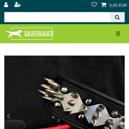
0,00 EUR
☰