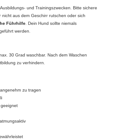
 Ausbildungs- und Trainingszwecken. Bitte sichere
r nicht aus dem Geschirr rutschen oder sich
che Führhilfe
. Dein Hund sollte niemals
 geführt werden.
 max. 30 Grad waschbar. Nach dem Waschen
tbildung zu verhindern.
s angenehm zu tragen
li
 geeignet
atmungsaktiv
gewährleistet