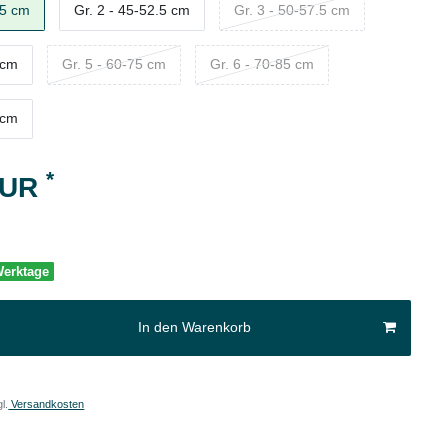
.5 cm
Gr. 2 - 45-52.5 cm
Gr. 3 - 50-57.5 cm
 cm
Gr. 5 - 60-75 cm
Gr. 6 - 70-85 cm
 cm
*
EUR
 Werktage
In den Warenkorb
l.
Versandkosten