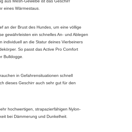
zug aus Mesh-Gewebe ist das Geschirr
ahr eines Wärmestaus.
ief an der Brust des Hundes, um eine völlige
üsse gewährleisten ein schnelles An- und Ablegen
 individuell an die Statur deines Vierbeiners
dekörper. So passt das Active Pro Comfort
er Bulldogge.
rauchen in Gefahrensituationen schnell
ch dieses Geschirr auch sehr gut für den
ehr hochwertigen, strapazierfähigen Nylon-
arkeit bei Dämmerung und Dunkelheit.