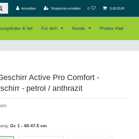
Anmelden
Shopkonto erstellen
0
0,00 EUR
ungsfutter & Vet
Für dich
Hunde
Prodox Vital
Geschirr Active Pro Comfort -
hirr - petrol / anthrazit
8203
fang:
Gr. 1 - 40-47.5 cm