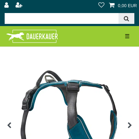
0,00 EUR
☰