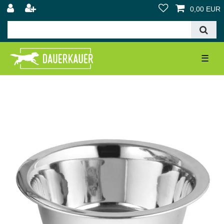
0,00 EUR
☰