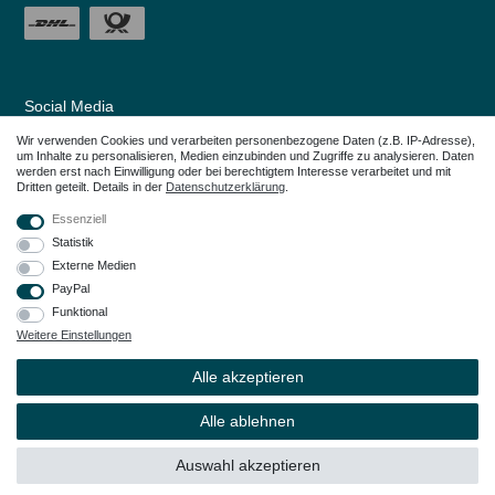
Social Media
Wir verwenden Cookies und verarbeiten personenbezogene Daten (z.B. IP-Adresse),
um Inhalte zu personalisieren, Medien einzubinden und Zugriffe zu analysieren. Daten
werden erst nach Einwilligung oder bei berechtigtem Interesse verarbeitet und mit
Dritten geteilt. Details in der
Daten­schutz­erklärung
.
Essenziell
Statistik
Externe Medien
PayPal
Funktional
Weitere Einstellungen
Alle in den Webseiten erwähnten Geräte- und Zubehörbezeichnungen dienen
lediglich der Anwendungshilfe. Alle genannten Markennamen sind eingetragene
Alle akzeptieren
Warenzeichen Ihrer Eigentümer.
© Copyright 2026 – Dauerkauer | Alle Rechte vorbehalten.
Alle ablehnen
Auswahl akzeptieren