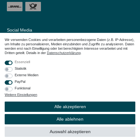
Social Media
Wir verwenden Cookies und verarbeiten personenbezogene Daten (z.B. IP-Adresse),
um Inhalte zu personalisieren, Medien einzubinden und Zugriffe zu analysieren. Daten
werden erst nach Einwilligung oder bei berechtigtem Interesse verarbeitet und mit
Dritten geteilt. Details in der
Daten­schutz­erklärung
.
Essenziell
Statistik
Externe Medien
PayPal
Funktional
Weitere Einstellungen
Alle in den Webseiten erwähnten Geräte- und Zubehörbezeichnungen dienen
lediglich der Anwendungshilfe. Alle genannten Markennamen sind eingetragene
Alle akzeptieren
Warenzeichen Ihrer Eigentümer.
© Copyright 2026 – Dauerkauer | Alle Rechte vorbehalten.
Alle ablehnen
Auswahl akzeptieren