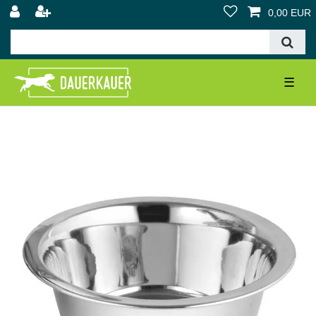
0,00 EUR
☰