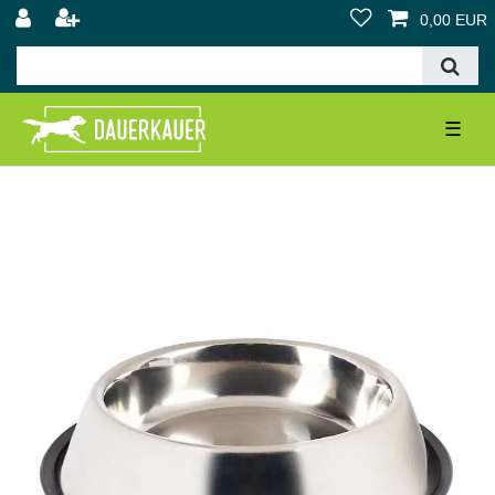
0,00 EUR
☰