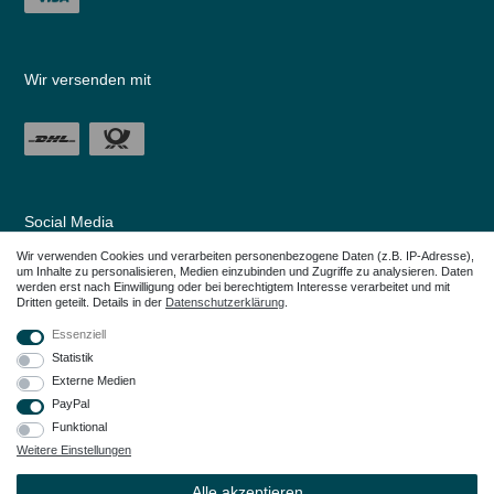
Wir versenden mit
Social Media
Wir verwenden Cookies und verarbeiten personenbezogene Daten (z.B. IP-Adresse),
um Inhalte zu personalisieren, Medien einzubinden und Zugriffe zu analysieren. Daten
werden erst nach Einwilligung oder bei berechtigtem Interesse verarbeitet und mit
Dritten geteilt. Details in der
Daten­schutz­erklärung
.
Essenziell
Statistik
Externe Medien
PayPal
Funktional
Weitere Einstellungen
Alle in den Webseiten erwähnten Geräte- und Zubehörbezeichnungen dienen
lediglich der Anwendungshilfe. Alle genannten Markennamen sind eingetragene
Alle akzeptieren