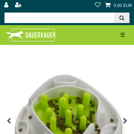
0,00 EUR
☰