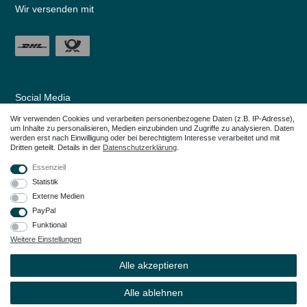
Wir versenden mit
Social Media
Wir verwenden Cookies und verarbeiten personenbezogene Daten (z.B. IP-Adresse),
um Inhalte zu personalisieren, Medien einzubinden und Zugriffe zu analysieren. Daten
werden erst nach Einwilligung oder bei berechtigtem Interesse verarbeitet und mit
Dritten geteilt. Details in der
Daten­schutz­erklärung
.
Essenziell
Statistik
Externe Medien
PayPal
Funktional
Weitere Einstellungen
Alle in den Webseiten erwähnten Geräte- und Zubehörbezeichnungen dienen
lediglich der Anwendungshilfe. Alle genannten Markennamen sind eingetragene
Alle akzeptieren
Warenzeichen Ihrer Eigentümer.
© Copyright 2026 – Dauerkauer | Alle Rechte vorbehalten.
Alle ablehnen