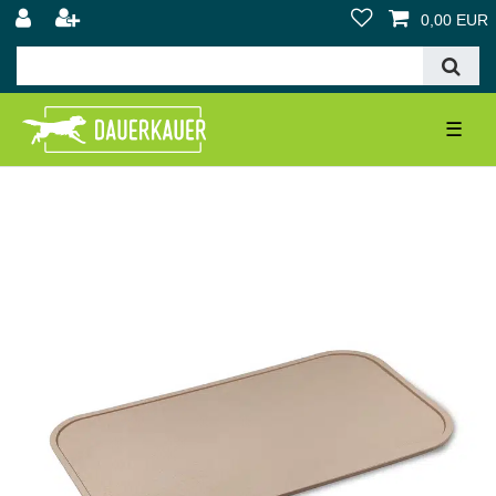
0,00 EUR
☰