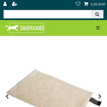
0,00 EUR
☰