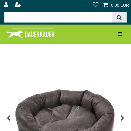
0,00 EUR
☰