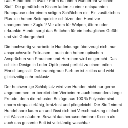
Das Hundebett in ovaler Form hat einen wunderbar weichen
Stoff. Die gemütlichen Kissen laden zu einer entspannten
Ruhepause oder einem seligen Schläfchen ein. Ein zusätzliches
Plus: die hohen Seitenpolster schützen den Hund vor
unangenehmer Zugluft! Vor allem für Welpen, ältere oder
erkrankte Hunde sorgt das Bettchen für ein behagliches Gefühl
und viel Geborgenheit.
Die hochwertig verarbeitete Hundelounge überzeugt nicht nur
anspruchsvolle Fellnasen – auch den hohen optischen
Ansprüchen von Frauchen und Herrchen wird es gerecht. Das
schicke Design in Leder-Optik passt perfekt zu einem edlen
Einrichtungsstil. Der braun/graue Farbton ist zeitlos und wirkt
gleichzeitig sehr exklusiv.
Der hochwertige Schlafplatz wird von Hunden nicht nur gerne
angenommen, er bereitet den Vierbeinern auch besonders lange
Freude, denn die robusten Bezüge aus 100 % Polyester sind
enorm strapazierfähig, kratzfest und pflegeleicht. Der Stoff nimmt
Hundehaare kaum an und lässt sich bei Verschmutzung einfach
mit Wasser säubern. Sowohl das herausnehmbare Kissen als
auch das gesamte Bett ist vollständig waschbar.