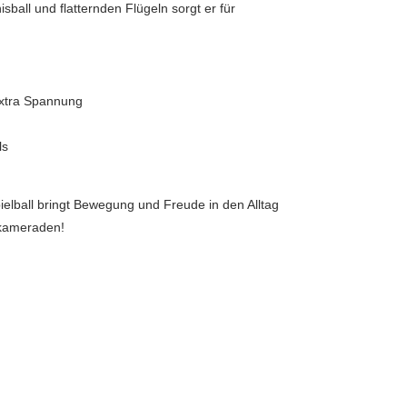
ball und flatternden Flügeln sorgt er für
extra Spannung
ls
elball bringt Bewegung und Freude in den Alltag
lkameraden!