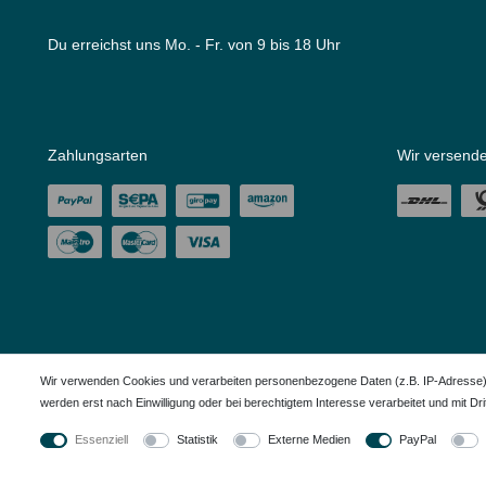
Du erreichst uns Mo. - Fr. von 9 bis 18 Uhr
Zahlungsarten
Wir versende
Wir verwenden Cookies und verarbeiten personenbezogene Daten (z.B. IP-Adresse), u
werden erst nach Einwilligung oder bei berechtigtem Interesse verarbeitet und mit Dritt
Alle in den Webseiten erwähnten Geräte- und Zubehörbezeichnungen dienen ledigl
Essenziell
Statistik
Externe Medien
PayPal
© Copyright 2026 – Dauerkauer | Alle Rechte vorbehalten.