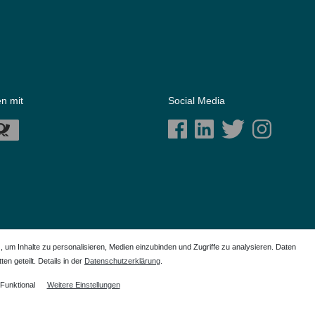
n mit
Social Media
m Inhalte zu personalisieren, Medien einzubinden und Zugriffe zu analysieren. Daten
en geteilt. Details in der
Daten­schutz­erklärung
.
ich der Anwendungshilfe. Alle genannten Markennamen sind eingetragene Warenzeichen Ihrer
Funktional
Weitere Einstellungen