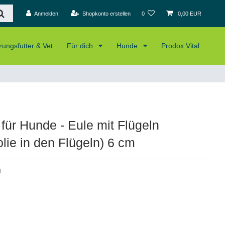
Anmelden
Shopkonto erstellen
0
0,00 EUR
ungsfutter & Vet
Für dich
Hunde
Prodox Vital
 für Hunde - Eule mit Flügeln
olie in den Flügeln) 6 cm
1