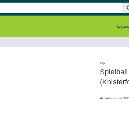
Ergänz
afp
Spielball
(Knisterf
Artikelnummer
391