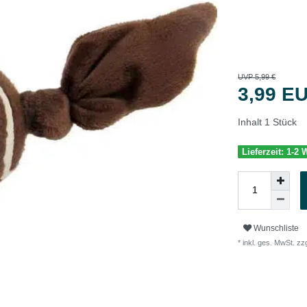
UVP 5,99 €
3,99 E
Inhalt
1
Stück
Lieferzeit: 1-2
Wunschliste
* inkl. ges. MwSt. zzg