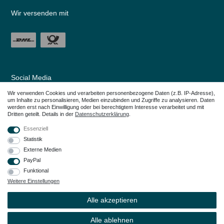
Wir versenden mit
Social Media
Wir verwenden Cookies und verarbeiten personenbezogene Daten (z.B. IP-Adresse),
um Inhalte zu personalisieren, Medien einzubinden und Zugriffe zu analysieren. Daten
werden erst nach Einwilligung oder bei berechtigtem Interesse verarbeitet und mit
Dritten geteilt. Details in der
Daten­schutz­erklärung
.
Essenziell
Statistik
Externe Medien
PayPal
Funktional
Weitere Einstellungen
Alle in den Webseiten erwähnten Geräte- und Zubehörbezeichnungen dienen
lediglich der Anwendungshilfe. Alle genannten Markennamen sind eingetragene
Alle akzeptieren
Warenzeichen Ihrer Eigentümer.
© Copyright 2026 – Dauerkauer | Alle Rechte vorbehalten.
Alle ablehnen