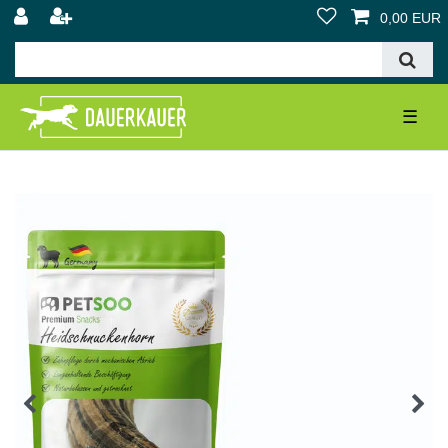
0,00 EUR
☰