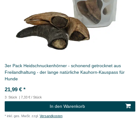
3er Pack Heidschnuckenhörner - schonend getrocknet aus
Freilandhaltung - der lange natürliche Kauhorn-Kauspass für
Hunde
21,99 € *
3
Stück
| 7,33 € / Stück
In den Warenkorb
*
inkl. ges. MwSt.
zzgl.
Versandkosten