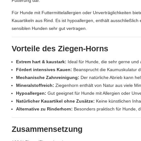
Fütterung dar.
Für Hunde mit Futtermittelallergien oder Unverträglichkeiten bie
Kauartikeln aus Rind. Es ist hypoallergen, enthält ausschließlich 
sensiblen Hunden sehr gut vertragen.
Vorteile des Ziegen‑Horns
Extrem hart & kaustark:
Ideal für Hunde, die sehr gerne und
Fördert intensives Kauen:
Beansprucht die Kaumuskulatur dur
Mechanische Zahnreinigung:
Der natürliche Abrieb kann hel
Mineralstoffreich:
Ziegenhorn enthält von Natur aus viele Mi
Hypoallergen:
Gut geeignet für Hunde mit Allergien oder Unver
Natürlicher Kauartikel ohne Zusätze:
Keine künstlichen Inha
Alternative zu Rinderhorn:
Besonders praktisch für Hunde, di
Zusammensetzung