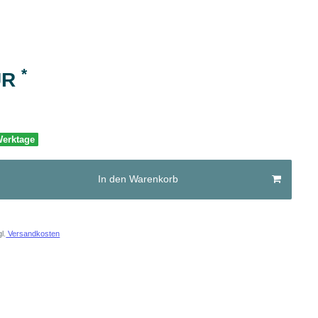
*
UR
 Werktage
In den Warenkorb
l.
Versandkosten