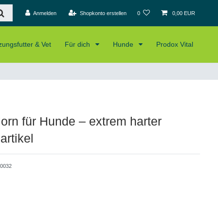
Anmelden
Shopkonto erstellen
0
0,00 EUR
ungsfutter & Vet
Für dich
Hunde
Prodox Vital
orn für Hunde – extrem harter
artikel
0032